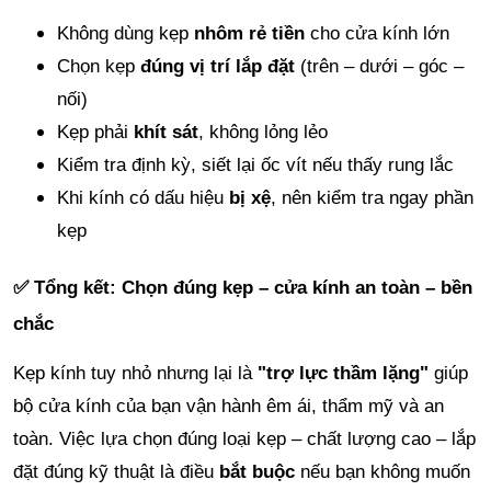
Không dùng kẹp
nhôm rẻ tiền
cho cửa kính lớn
Chọn kẹp
đúng vị trí lắp đặt
(trên – dưới – góc –
nối)
Kẹp phải
khít sát
, không lỏng lẻo
Kiểm tra định kỳ, siết lại ốc vít nếu thấy rung lắc
Khi kính có dấu hiệu
bị xệ
, nên kiểm tra ngay phần
kẹp
✅
Tổng kết: Chọn đúng kẹp – cửa kính an toàn – bền
chắc
Kẹp kính tuy nhỏ nhưng lại là
"trợ lực thầm lặng"
giúp
bộ cửa kính của bạn vận hành êm ái, thẩm mỹ và an
toàn. Việc lựa chọn đúng loại kẹp – chất lượng cao – lắp
đặt đúng kỹ thuật là điều
bắt buộc
nếu bạn không muốn