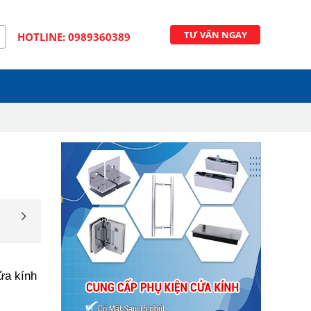
TƯ VẤN NGAY
HOTLINE: 0989360389
ửa kính