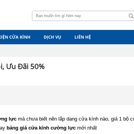
KIỆN CỬA KÍNH
DỊCH VỤ
LIÊN HỆ
i, Ưu Đãi 50%
ờng lực
mà chưa biết nên lắp dạng cửa kính nào, giá 1 bộ c
gay
bảng giá cửa kính cường lực
mới nhất