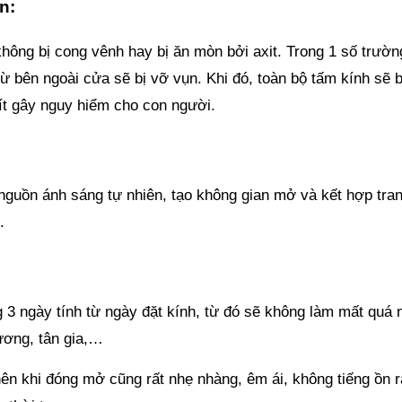
n:
không bị cong vênh hay bị ăn mòn bởi axit. Trong 1 số trườn
ừ bên ngoài cửa sẽ bị vỡ vụn. Khi đó, toàn bộ tấm kính sẽ b
ít gây nguy hiểm cho con người.
nguồn ánh sáng tự nhiên, tạo không gian mở và kết hợp tran
.
g 3 ngày tính từ ngày đặt kính, từ đó sẽ không làm mất quá 
rương, tân gia,…
ên khi đóng mở cũng rất nhẹ nhàng, êm ái, không tiếng ồn r