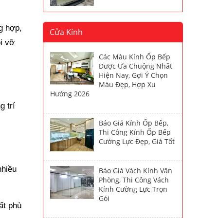
g hợp,
Cửa Kính
ị vỡ
Các Màu Kính Ốp Bếp
Được Ưa Chuộng Nhất
Hiện Nay, Gợi Ý Chọn
Màu Đẹp, Hợp Xu
Hướng 2026
g trí
Báo Giá Kính Ốp Bếp,
Thi Công Kính Ốp Bếp
Cường Lực Đẹp, Giá Tốt
nhiều
Báo Giá Vách Kính Văn
Phòng, Thi Công Vách
Kính Cường Lực Trọn
Gói
ất phù